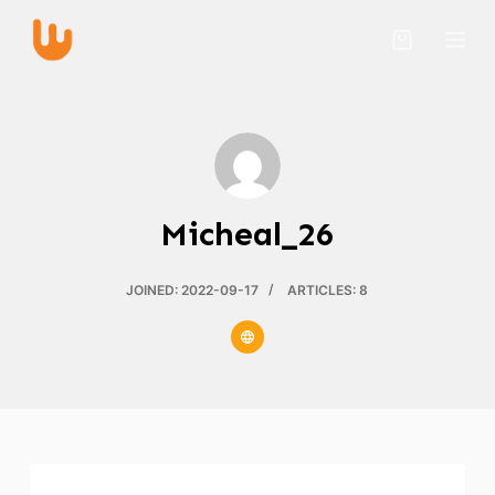
S
k
i
p
t
o
c
Micheal_26
o
n
t
JOINED: 2022-09-17
ARTICLES: 8
e
n
t