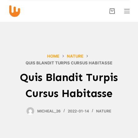
S
k
i
p
t
o
c
HOME
NATURE
o
QUIS BLANDIT TURPIS CURSUS HABITASSE
n
Quis Blandit Turpis
t
e
Cursus Habitasse
n
t
MICHEAL_26
2022-01-14
NATURE