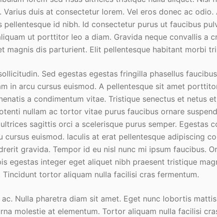
r. Varius duis at consectetur lorem. Vel eros donec ac odio.
pellentesque id nibh. Id consectetur purus ut faucibus pul
liquam ut porttitor leo a diam. Gravida neque convallis a c
 magnis dis parturient. Elit pellentesque habitant morbi tr
sollicitudin. Sed egestas egestas fringilla phasellus faucibus
m in arcu cursus euismod. A pellentesque sit amet porttito
enatis a condimentum vitae. Tristique senectus et netus 
Potenti nullam ac tortor vitae purus faucibus ornare suspend
 ultrices sagittis orci a scelerisque purus semper. Egestas
u cursus euismod. Iaculis at erat pellentesque adipiscing c
drerit gravida. Tempor id eu nisl nunc mi ipsum faucibus. O
is egestas integer eget aliquet nibh praesent tristique magna
. Tincidunt tortor aliquam nulla facilisi cras fermentum.
 ac. Nulla pharetra diam sit amet. Eget nunc lobortis mattis
na molestie at elementum. Tortor aliquam nulla facilisi cra