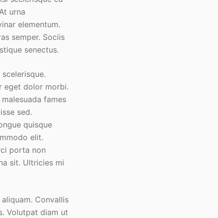
 At urna
vinar elementum.
ras semper. Sociis
istique senectus.
 scelerisque.
r eget dolor morbi.
et malesuada fames
isse sed.
 congue quisque
ommodo elit.
rci porta non
 sit. Ultricies mi
 aliquam. Convallis
s. Volutpat diam ut