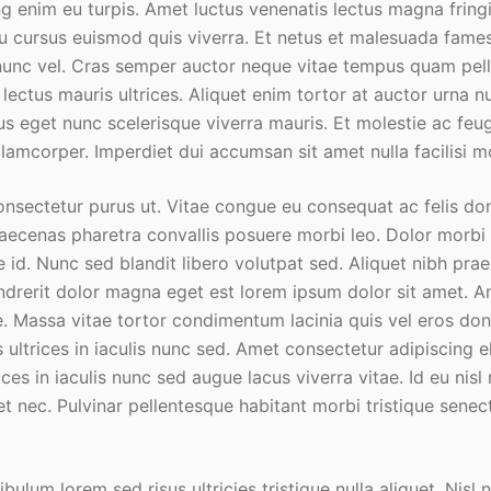
ng enim eu turpis. Amet luctus venenatis lectus magna fringil
u cursus euismod quis viverra. Et netus et malesuada fames
nunc vel. Cras semper auctor neque vitae tempus quam pel
lectus mauris ultrices. Aliquet enim tortor at auctor urna n
us eget nunc scelerisque viverra mauris. Et molestie ac feug
llamcorper. Imperdiet dui accumsan sit amet nulla facilisi 
 consectetur purus ut. Vitae congue eu consequat ac felis d
aecenas pharetra convallis posuere morbi leo. Dolor morbi 
id. Nunc sed blandit libero volutpat sed. Aliquet nibh prae
drerit dolor magna eget est lorem ipsum dolor sit amet. A
. Massa vitae tortor condimentum lacinia quis vel eros do
ultrices in iaculis nunc sed. Amet consectetur adipiscing e
rices in iaculis nunc sed augue lacus viverra vitae. Id eu nis
et nec. Pulvinar pellentesque habitant morbi tristique senec
bulum lorem sed risus ultricies tristique nulla aliquet. Nisl n