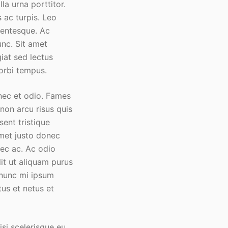
la urna porttitor.
 ac turpis. Leo
lentesque. Ac
unc. Sit amet
iat sed lectus
morbi tempus.
onec et odio. Fames
non arcu risus quis
sent tristique
met justo donec
nec ac. Ac odio
lit ut aliquam purus
l nunc mi ipsum
tus et netus et
isi scelerisque eu