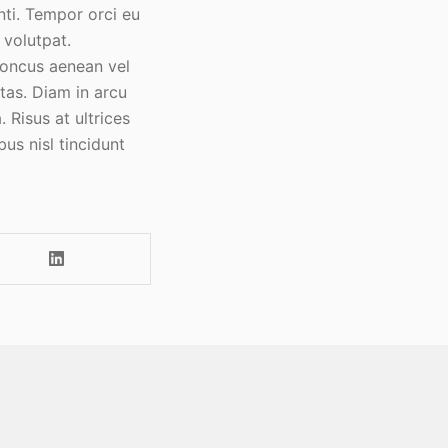
nti. Tempor orci eu
 volutpat.
rhoncus aenean vel
stas. Diam in arcu
 Risus at ultrices
us nisl tincidunt