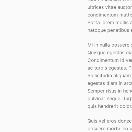
ultrices vitae aucto
condimentum mattis 
Porta lorem mollis a
natoque penatibus et
Mi in nulla posuere 
Quisque egestas dia
Condimentum id ven
ac turpis egestas. 
Sollicitudin aliquam
egestas diam in arc
Semper risus in hen
pulvinar neque. Turp
quis hendrerit dolor
Quis vel eros donec
posuere morbi leo ur