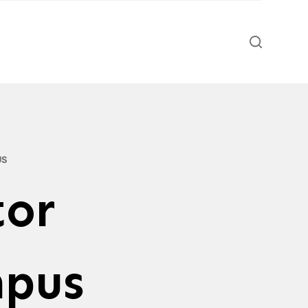
US
tor
pus