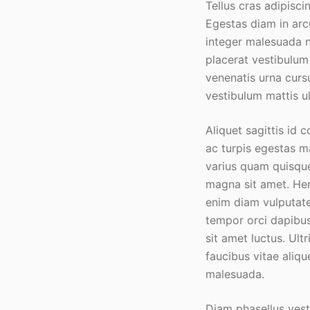
Tellus cras adipisci
Egestas diam in arc
integer malesuada 
placerat vestibulum 
venenatis urna curs
vestibulum mattis u
Aliquet sagittis id
ac turpis egestas m
varius quam quisque 
magna sit amet. Hen
enim diam vulputate
tempor orci dapibus 
sit amet luctus. Ult
faucibus vitae aliqu
malesuada.
Diam phasellus vesti