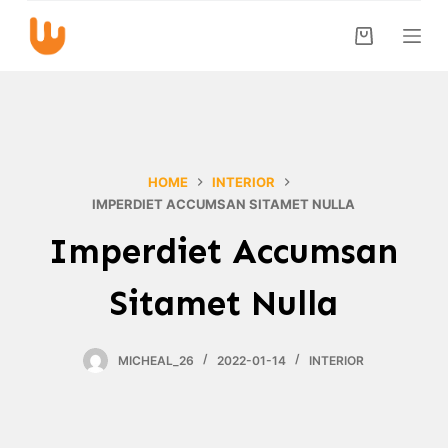
S
k
i
p
t
o
c
HOME
INTERIOR
o
IMPERDIET ACCUMSAN SITAMET NULLA
n
Imperdiet Accumsan
t
e
Sitamet Nulla
n
t
MICHEAL_26
2022-01-14
INTERIOR