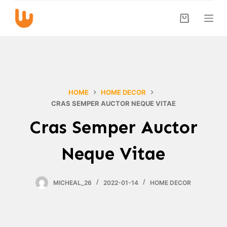
S
k
i
p
t
o
c
HOME
HOME DECOR
o
CRAS SEMPER AUCTOR NEQUE VITAE
n
Cras Semper Auctor
t
e
Neque Vitae
n
t
MICHEAL_26
2022-01-14
HOME DECOR