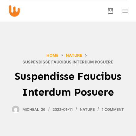
S
k
i
p
t
o
c
HOME
NATURE
o
SUSPENDISSE FAUCIBUS INTERDUM POSUERE
n
Suspendisse Faucibus
t
e
Interdum Posuere
n
t
MICHEAL_26
2022-01-11
NATURE
1 COMMENT